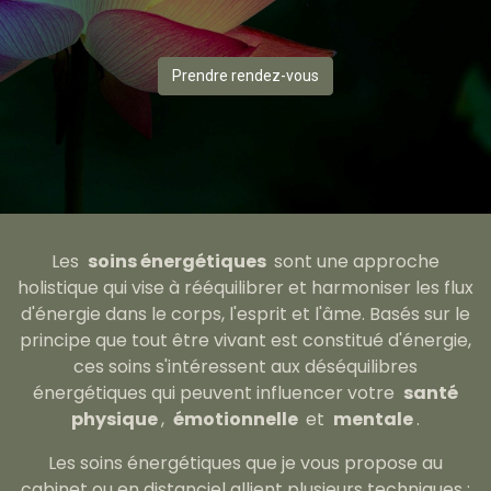
Prendre rendez-vous
Les
soins énergétiques
sont une approche
holistique qui vise à rééquilibrer et harmoniser les flux
d'énergie dans le corps, l'esprit et l'âme. Basés sur le
principe que tout être vivant est constitué d'énergie,
ces soins s'intéressent aux déséquilibres
énergétiques qui peuvent influencer votre
santé
physique
,
émotionnelle
et
mentale
.
Les soins énergétiques que je vous propose au
cabinet ou en distanciel allient plusieurs techniques :