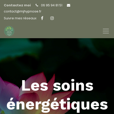
Contactez moi
06 95 94 81 51
contact@
mjhypnose.fr
Suivre mes réseaux
Les soins
énergétiques