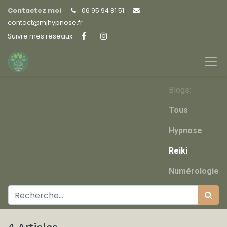
Contactez moi
06 95 94 81 51
contact@
mjhypnose.fr
Suivre mes réseaux
Blogs:
Tous
Hypnose
Reiki
Numérologie