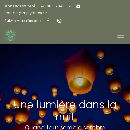
Contactez moi
06 95 94 81 51
contact@
mjhypnose.fr
Suivre mes réseaux
Une lumière dans la
nuit
Quand tout semble sombre